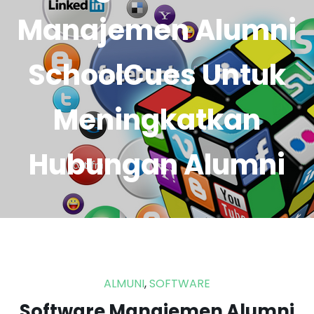
Sosial Organisasi
Manajemen Alumni
Untuk Alumni
SchoolCues Untuk
Meningkatkan
Hubungan Alumni
ALMUNI
,
SOFTWARE
Software Manajemen Alumni