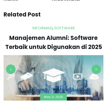
Related Post
INFORMASI
,
SOFTWARE
Manajemen Alumni: Software
Terbaik untuk Digunakan di 2025
May 21, 2025