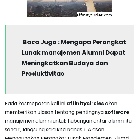
Baca Juga :
Mengapa Perangkat
Lunak manajemen Alumni Dapat
Meningkatkan Budaya dan
Produktivitas
Pada kesmepatan kali ini
affinitycircles
akan
memberikan ulasan tentang pentingnya
software
manajemen alumni untuk hubungan antar alumni itu
sendiri, langsung saja kita bahas 5 Alasan
Menggunakan Perangkat Lunak Manajemen Alumni