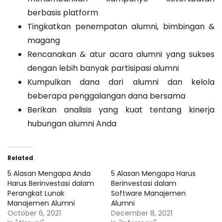
berbasis platform
Tingkatkan penempatan alumni, bimbingan &
magang
Rencanakan & atur acara alumni yang sukses
dengan lebih banyak partisipasi alumni
Kumpulkan dana dari alumni dan kelola
beberapa penggalangan dana bersama
Berikan analisis yang kuat tentang kinerja
hubungan alumni Anda
Related
5 Alasan Mengapa Anda
5 Alasan Mengapa Harus
Harus Berinvestasi dalam
Berinvestasi dalam
Perangkat Lunak
Software Manajemen
Manajemen Alumni
Alumni
October 6, 2021
December 8, 2021