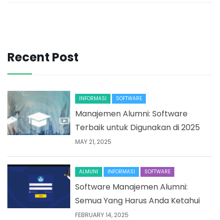
Recent Post
INFORMASI
SOFTWARE
Manajemen Alumni: Software
Terbaik untuk Digunakan di 2025
MAY 21, 2025
ALMUNI
INFORMASI
SOFTWARE
Software Manajemen Alumni:
Semua Yang Harus Anda Ketahui
FEBRUARY 14, 2025