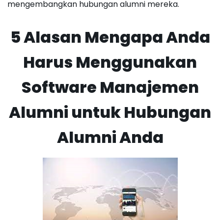
mengembangkan hubungan alumni mereka.
5 Alasan Mengapa Anda
Harus Menggunakan
Software Manajemen
Alumni untuk Hubungan
Alumni Anda