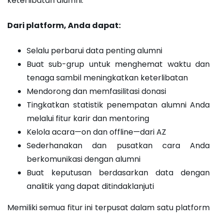
keterlibatan alumni.
Dari platform, Anda dapat:
Selalu perbarui data penting alumni
Buat sub-grup untuk menghemat waktu dan
tenaga sambil meningkatkan keterlibatan
Mendorong dan memfasilitasi donasi
Tingkatkan statistik penempatan alumni Anda
melalui fitur karir dan mentoring
Kelola acara—on dan offline—dari AZ
Sederhanakan dan pusatkan cara Anda
berkomunikasi dengan alumni
Buat keputusan berdasarkan data dengan
analitik yang dapat ditindaklanjuti
Memiliki semua fitur ini terpusat dalam satu platform