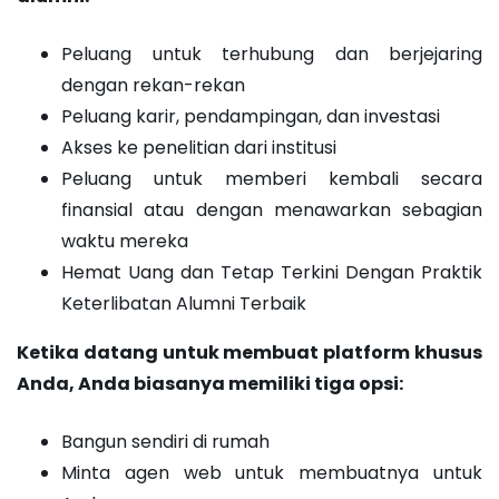
Peluang untuk terhubung dan berjejaring
dengan rekan-rekan
Peluang karir, pendampingan, dan investasi
Akses ke penelitian dari institusi
Peluang untuk memberi kembali secara
finansial atau dengan menawarkan sebagian
waktu mereka
Hemat Uang dan Tetap Terkini Dengan Praktik
Keterlibatan Alumni Terbaik
Ketika datang untuk membuat platform khusus
Anda, Anda biasanya memiliki tiga opsi:
Bangun sendiri di rumah
Minta agen web untuk membuatnya untuk