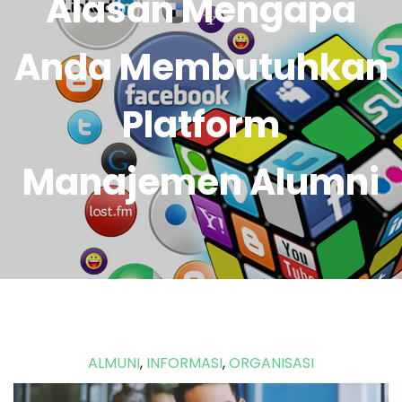
Sosial Organisasi
Alasan Mengapa
Untuk Alumni
Anda Membutuhkan
Platform
Manajemen Alumni
ALMUNI
,
INFORMASI
,
ORGANISASI