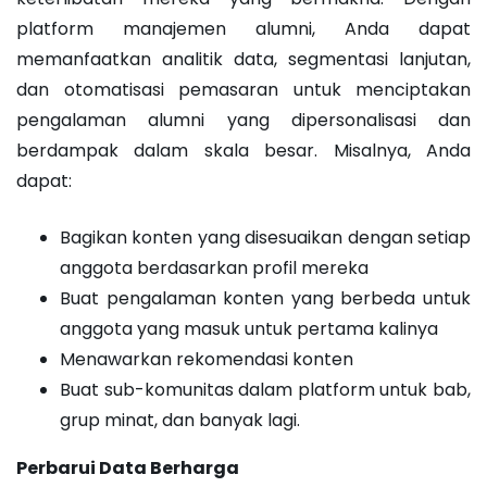
platform manajemen alumni, Anda dapat
memanfaatkan analitik data, segmentasi lanjutan,
dan otomatisasi pemasaran untuk menciptakan
pengalaman alumni yang dipersonalisasi dan
berdampak dalam skala besar. Misalnya, Anda
dapat:
Bagikan konten yang disesuaikan dengan setiap
anggota berdasarkan profil mereka
Buat pengalaman konten yang berbeda untuk
anggota yang masuk untuk pertama kalinya
Menawarkan rekomendasi konten
Buat sub-komunitas dalam platform untuk bab,
grup minat, dan banyak lagi.
Perbarui Data Berharga