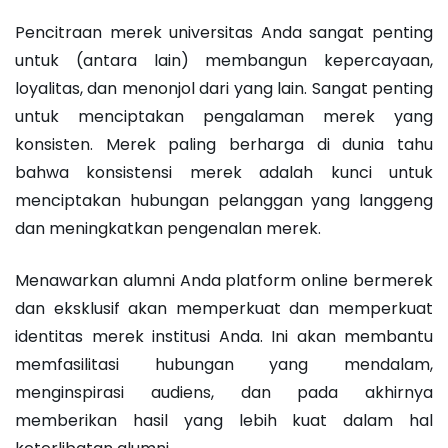
Pencitraan merek universitas Anda sangat penting
untuk (antara lain) membangun kepercayaan,
loyalitas, dan menonjol dari yang lain. Sangat penting
untuk menciptakan pengalaman merek yang
konsisten. Merek paling berharga di dunia tahu
bahwa konsistensi merek adalah kunci untuk
menciptakan hubungan pelanggan yang langgeng
dan meningkatkan pengenalan merek.
Menawarkan alumni Anda platform online bermerek
dan eksklusif akan memperkuat dan memperkuat
identitas merek institusi Anda. Ini akan membantu
memfasilitasi hubungan yang mendalam,
menginspirasi audiens, dan pada akhirnya
memberikan hasil yang lebih kuat dalam hal