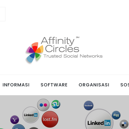
al Organisasi Untuk Alumni
s – Informasi Software 
INFORMASI
SOFTWARE
ORGANISASI
SOS
Untuk Alumni