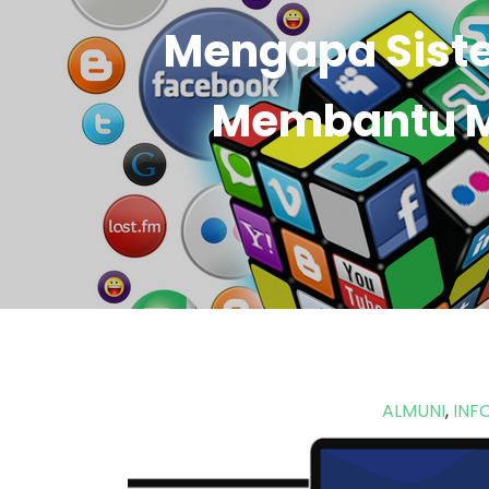
Mengapa Sist
Membantu M
ALMUNI
,
INF