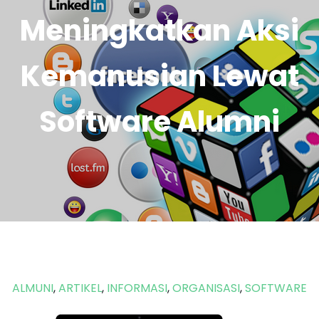
Sosial Organisasi
Meningkatkan Aksi
Untuk Alumni
Kemanusian Lewat
Software Alumni
ALMUNI
,
ARTIKEL
,
INFORMASI
,
ORGANISASI
,
SOFTWARE