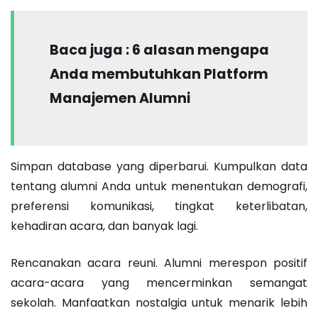
Baca juga :
6 alasan mengapa
Anda membutuhkan Platform
Manajemen Alumni
Simpan database yang diperbarui. Kumpulkan data
tentang alumni Anda untuk menentukan demografi,
preferensi komunikasi, tingkat keterlibatan,
kehadiran acara, dan banyak lagi.
Rencanakan acara reuni. Alumni merespon positif
acara-acara yang mencerminkan semangat
sekolah. Manfaatkan nostalgia untuk menarik lebih