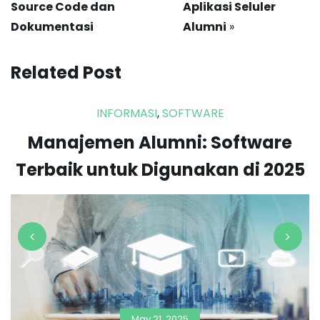
Source Code dan
Aplikasi Seluler
Dokumentasi
Alumni
»
Related Post
INFORMASI
,
SOFTWARE
Manajemen Alumni: Software
Terbaik untuk Digunakan di 2025
May 21, 2025