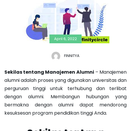
April 6, 2022
FINNITYA
Sekilas tentang Manajemen Alumni
– Manajemen
alumni adalah proses yang digunakan universitas dan
perguruan tinggi untuk terhubung dan terlibat
dengan alumni. Membangun hubungan yang
bermakna dengan alumni dapat mendorong
kesuksesan program pendidikan tinggi Anda.