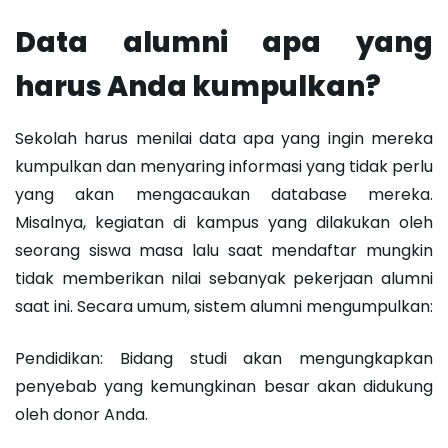
Data alumni apa yang
harus Anda kumpulkan?
Sekolah harus menilai data apa yang ingin mereka
kumpulkan dan menyaring informasi yang tidak perlu
yang akan mengacaukan database mereka.
Misalnya, kegiatan di kampus yang dilakukan oleh
seorang siswa masa lalu saat mendaftar mungkin
tidak memberikan nilai sebanyak pekerjaan alumni
saat ini. Secara umum, sistem alumni mengumpulkan:
Pendidikan: Bidang studi akan mengungkapkan
penyebab yang kemungkinan besar akan didukung
oleh donor Anda.