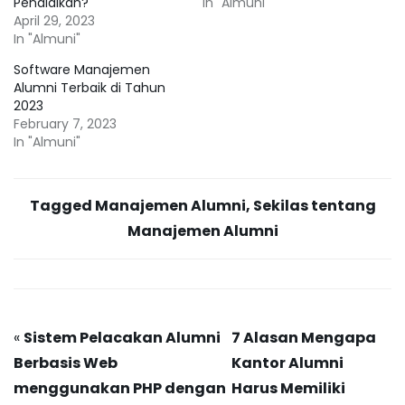
Pendidikan?
In "Almuni"
April 29, 2023
In "Almuni"
Software Manajemen
Alumni Terbaik di Tahun
2023
February 7, 2023
In "Almuni"
Tagged
Manajemen Alumni
,
Sekilas tentang
Manajemen Alumni
«
Sistem Pelacakan Alumni
7 Alasan Mengapa
Berbasis Web
Kantor Alumni
menggunakan PHP dengan
Harus Memiliki