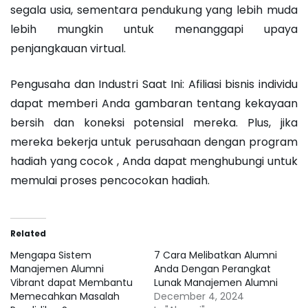
segala usia, sementara pendukung yang lebih muda
lebih mungkin untuk menanggapi upaya
penjangkauan virtual.
Pengusaha dan Industri Saat Ini: Afiliasi bisnis individu
dapat memberi Anda gambaran tentang kekayaan
bersih dan koneksi potensial mereka. Plus, jika
mereka bekerja untuk perusahaan dengan program
hadiah yang cocok , Anda dapat menghubungi untuk
memulai proses pencocokan hadiah.
Related
Mengapa Sistem
7 Cara Melibatkan Alumni
Manajemen Alumni
Anda Dengan Perangkat
Vibrant dapat Membantu
Lunak Manajemen Alumni
Memecahkan Masalah
December 4, 2024