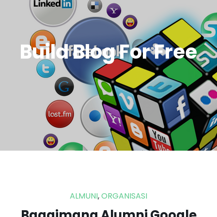
Sosial Organisasi
Untuk Alumni
Build Blog For Free
ALMUNI
,
ORGANISASI
Bagaimana Alumni Google