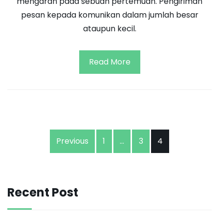
mengarah pada sebuah pertemuan. Pengiriman
pesan kepada komunikan dalam jumlah besar
ataupun kecil.
Read More
Posts
Previous
1
…
3
4
navigation
Recent Post